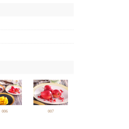
006
007